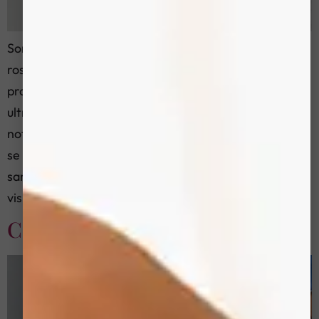
Sonophorèse: Le traitement par ultrasons pour la
rosacée et la couperose La Sonophorèse est une
procédure cosmétique qui utilise des ondes
ultrasonores pour améliorer l’état de la peau,
notamment dans les cas de couperose. Ce problème
se caractérise par l’élargissement des vaisseaux
sanguins, entraînant des rougeurs et des vaisseaux
visibles sur le visage. La Sonophorèse […]
Carboxythérapie