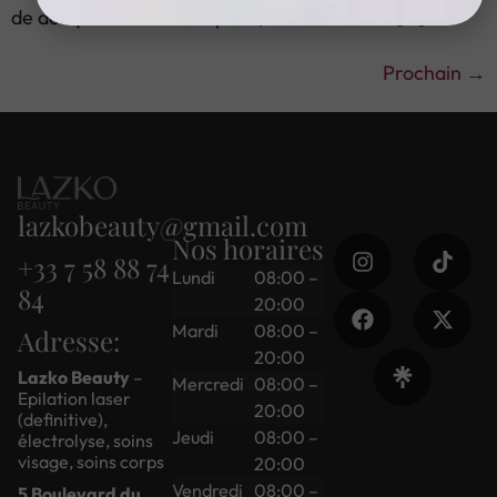
de desquamation de la peau, car il restaure […]
Prochain
→
lazkobeauty@gmail.com
Nos horaires
+33 7 58 88 74
Lundi
08:00 –
84
20:00
Mardi
08:00 –
Adresse:
20:00
Lazko Beauty
–
Mercredi
08:00 –
Epilation laser
20:00
(definitive),
Jeudi
08:00 –
électrolyse, soins
visage, soins corps
20:00
Vendredi
08:00 –
5 Boulevard du