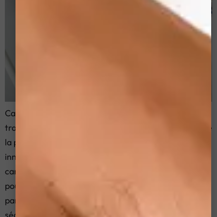
Carboxythérapie: La procédure innovante pour le
traitement de la sécheresse et de la desquamation de
la peau La Carboxythérapie est une procédure
innovante qui combine l’utilisation de dioxyde de
carbone (CO2) avec des masques en tissu et des gels
pour obtenir un maximum d’effets. Cette méthode est
particulièrement efficace pour le traitement de la
sécheresse […]