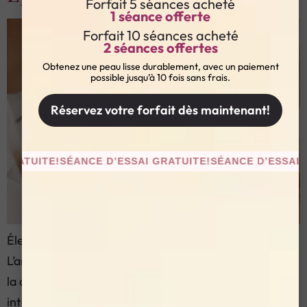
Forfait 5 séances acheté
1 séance offerte
Forfait 10 séances acheté
2 séances offertes
Obtenez une peau lisse durablement, avec un paiement
possible jusqu’à 10 fois sans frais.
Réservez votre forfait dès maintenant!
TUITE!
SÉANCE D’ESSAI GRATUITE!
SÉANCE D’ESSAI GRAT
Électrolyse Sourcils — Précision Poil par Poil
L’architecture du regard repose en grande partie sur
la définition des sourcils. Une pilosité irrégulière ou un
inter-sourcils mal maîtrisé suffisent à déséquilibrer