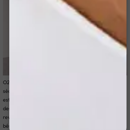
O2Facial: Le soin hydratant et apaisant pour la
sécheresse et la desquamation de la peau L’O2Facial
est une procédure innovante qui utilise l’oxygène et
des ingrédients actifs pour hydrater en profondeur et
revitaliser la peau. Ce soin est particulièrement
bénéfique pour ceux qui souffrent de sécheresse et