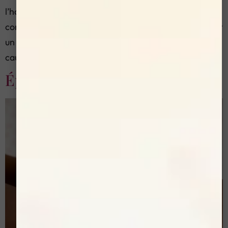
l’harmonie du visage. Les méthodes d’épilation
conventionnelles — pince à épiler, cire, fil — procurent
un soulâgement temporaire, sans jamais traiter la
cause : le […]
Épilation laser du maillot