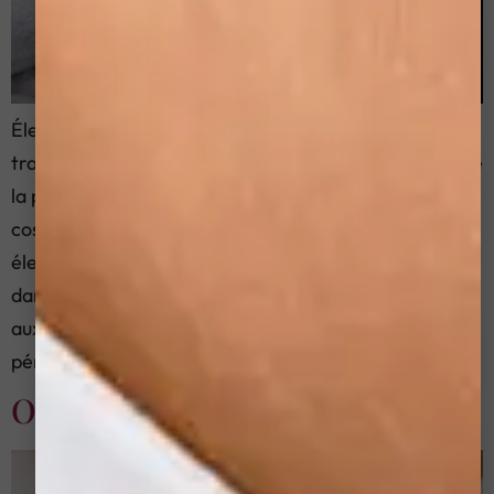
Électroporation: La procédure moderne pour le
traitement de la sécheresse et de la desquamation de
la peau L’électroporation est une procédure
cosmétique moderne qui utilise des impulsions
électriques pour créer des micropores temporaires
dans les cellules de la peau. Ce mécanisme permet
aux ingrédients actifs et aux produits hydratants de
pénétrer plus profondément que les […]
O2Facial