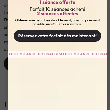
1 séance offerte
aide à améliorer la
Forfait 10 séances acheté
texture de la peau, à
2 séances offertes
l’hydrater et à lui donner
Obtenez une peau lisse durablement, avec un paiement
possible jusqu’à 10 fois sans frais.
un aspect sain. C’est la
solution idéale pour un
Réservez votre forfait dès maintenant!
rajeunissement et un
éclat immédiat.
TUITE!
SÉANCE D’ESSAI GRATUITE!
SÉANCE D’ESSAI GRAT
Prendre RDV
Réserver une
consultation gratuite
Les avantages clés pour le