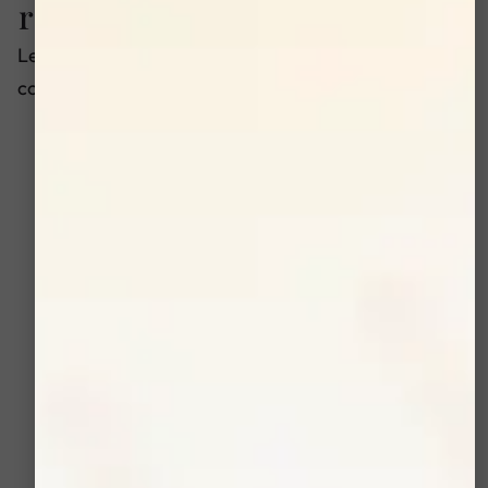
rajeunissement et l'éclat
Le traitement Oxygeneo offre des bénéfices
complets pour un effet anti-âge visible:
Réduction des signes de vieillissement:
Aide à
diminuer les rides et à améliorer l’élasticité de
la peau.
Saturation en oxygène:
Active le processus
naturel de saturation de la peau en oxygène,
favorisant son renouvellement.
Nettoyage en profondeur:
La procédure
élimine les cellules mortes de la peau et les
impuretés, améliorant ainsi l’état général de la
peau.