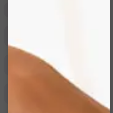
1. Le soin Oxygeneo est-il douloureux?
2. Comment le traitement agit-il sur les
rides?
3. Comment les ingrédients actifs
pénètrent-ils?
4. Quel est l'avantage de la saturation en
oxygène?