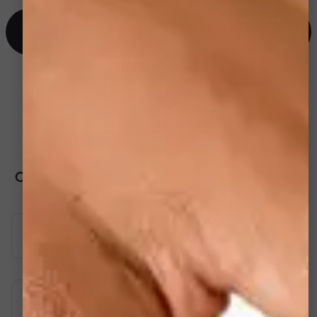
Prendre RDV
Réserver une consultation gratuite
Nos soins complémentaires
recommandés
Optimisez les résultats de votre soin avec nos
traitements complémentaires.
Carboxytherapie
Microcourants