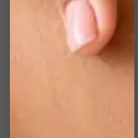
OxyGeneo
Radiofréquence
Microdermabrasion diamantée
Microneedling anti-âge