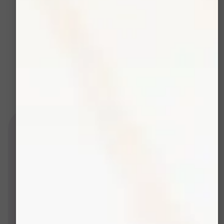
Injection d’ingrédients actifs:
Grâce à des gels
spéciaux, les composants actifs pénètrent plus
profondément dans la peau, augmentant leur
efficacité.
Indolore:
La procédure est non invasive et sans
douleur, ce qui la rend adaptée à tous les types
de peau.
LES TARIFS DU SOIN
OxyGeneo
1 seance
-
75€
Tarif:
45 min
Durée:
Prendre rendez-vous maintenant