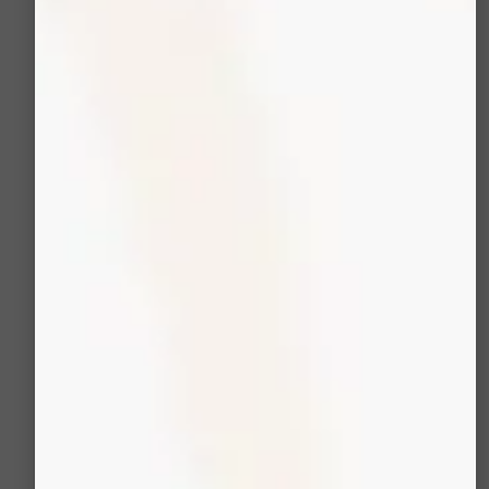
travaille en synergie.
Premièrement
,
l’exfoliation élimine les
cellules mortes et les
impuretés, préparant la
peau.
Deuxièmement
, la
saturation en oxygène
active le processus
naturel de
renouvellement de la
peau.
Enfin
, l’injection
d’ingrédients actifs
permet aux composants