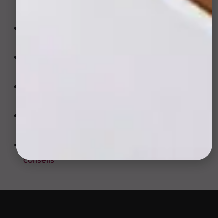
fiables
Tache pigmentaire: causes, types et traitements
efficaces
Poils incarnés: prévention, traitement et signes
d’alerte
Hydrafacial avis avant apres: resultats reels et
limites
Petit bouton blanc sur visage: conseils et
solutions
Derma needling: definition, bienfaits, risques et
conseils