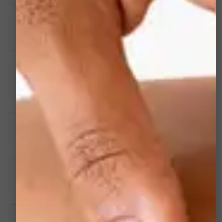
Peeling BioRePeel anti-âge
Peeling Duosomal Acids
Peeling PRX T-33
Peeling Jessner PCA Skin
O2Facial