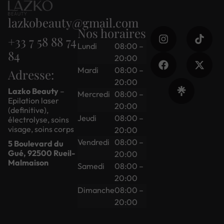
lazkobeauty@gmail.com
Nos horaires
+33 7 58 88 74
Lundi
08:00 –
84
20:00
Mardi
08:00 –
Adresse:
20:00
Lazko Beauty
–
Mercredi
08:00 –
Epilation laser
20:00
(definitive),
Jeudi
08:00 –
électrolyse, soins
visage, soins corps
20:00
Vendredi
08:00 –
5 Boulevard du
Gué, 92500 Rueil-
20:00
Malmaison
Samedi
08:00 –
20:00
Dimanche
08:00 –
20:00