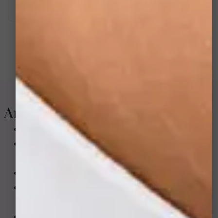
Électroporation anti-âge
Articles liés à ce soin
5 erreurs de nettoyage de la peau à éviter
Peptides en cosmétique: ce qui vaut vraiment le
coup
Teint blême: plan simple pour retrouver l’éclat
Comment enlever les points noirs sans agresser
la peau
Cernes creuses et noires: causes et solutions