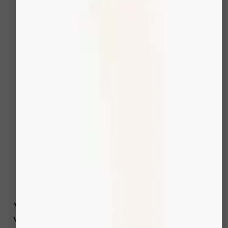
de pénétrer plus
profondément,
augmentant leur
efficacité. Ce processus
combiné est clé pour la
réduction des signes de
vieillissement.
Questions fréquemment
posées
Voici les réponses rapides aux questions que
vous vous posez sur le traitement Oxygeneo: