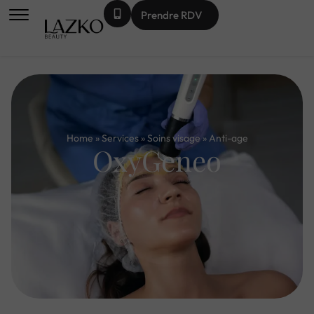
Prendre RDV
Home
»
Services
»
Soins visage
»
Anti-age​
OxyGeneo