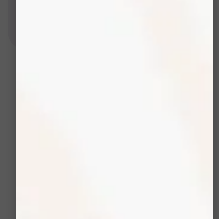
Réserver une consultation gratuite
Comment
l'Oxygeneo
agit-il sur les
signes du
temps?
L’efficacité de l’Oxygeneo
repose sur une approche
en trois phases qui