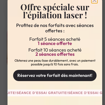
Offre spéciale sur
Découvrir
l’épilation laser !
Profitez de nos forfaits avec séances
offertes :
Forfait 5 séances acheté
1 séance offerte
Forfait 10 séances acheté
2 séances offertes
Obtenez une peau lisse durablement, avec un paiement
possible jusqu’à 10 fois sans frais.
Réservez votre forfait dès maintenant!
Épilation électrique corps
Découvrir
TE!
SÉANCE D’ESSAI GRATUITE!
SÉANCE D’ESSAI GRATUIT