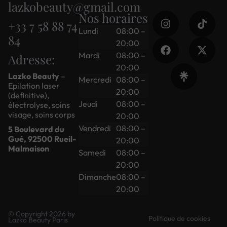
lazkobeauty@gmail.com
Nos horaires
+33 7 58 88 74
Lundi
08:00 –
84
20:00
Mardi
08:00 –
Adresse:
20:00
Lazko Beauty
–
Mercredi
08:00 –
Epilation laser
20:00
(definitive),
Jeudi
08:00 –
électrolyse, soins
visage, soins corps
20:00
Vendredi
08:00 –
5 Boulevard du
Gué, 92500 Rueil-
20:00
Malmaison
Samedi
08:00 –
20:00
Dimanche
08:00 –
20:00
© Copyright 2026 by
Politique de cookies
Lazko Beauty Paris