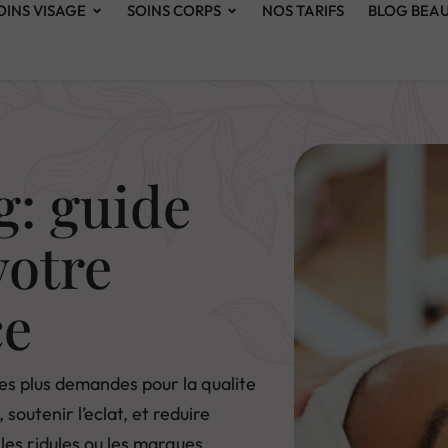
OINS VISAGE
SOINS CORPS
NOS TARIFS
BLOG BEA
: guide
votre
ce
les plus demandes pour la qualite
 soutenir l’eclat, et reduire
 les ridules ou les marques.