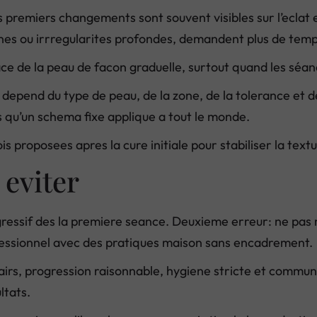
premiers changements sont souvent visibles sur l’eclat et 
s ou irrregularites profondes, demandent plus de temps 
rface de la peau de facon graduelle, surtout quand les sé
 depend du type de peau, de la zone, de la tolerance et de
 qu’un schema fixe applique a tout le monde.
s proposees apres la cure initiale pour stabiliser la textu
 eviter
essif des la premiere seance. Deuxieme erreur: ne pas re
essionnel avec des pratiques maison sans encadrement.
lairs, progression raisonnable, hygiene stricte et commun
ltats.