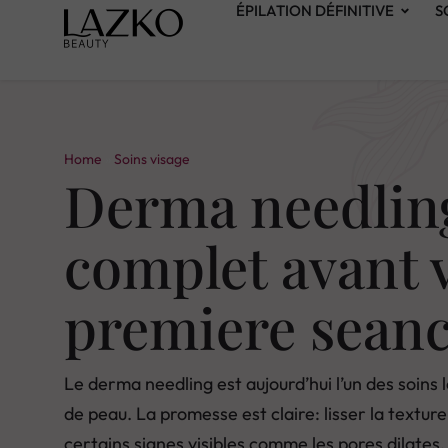
ÉPILATION DÉFINITIVE
S
Home
»
Soins visage
Derma needling
complet avant 
premiere sean
Le derma needling est aujourd’hui l’un des soins 
de peau. La promesse est claire: lisser la texture,
certains signes visibles comme les pores dilates,