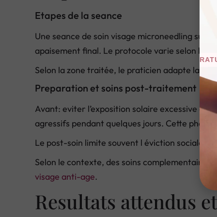
Etapes de la seance
Une seance de soin visage microneedling suit en
apaisement final. Le protocole varie selon l’objec
SÉANCE D’ESSAI GRATUITE!
SÉ
Selon la zone traitée, le praticien adapte la pr
Preparation et soins post-traitement
Avant: eviter l’exposition solaire excessive et l
agressifs pendant quelques jours. Cette phase 
Le post-soin limite souvent l éviction sociale: 
Selon le contexte, des soins complementaires 
visage anti-age
.
Resultats attendus et