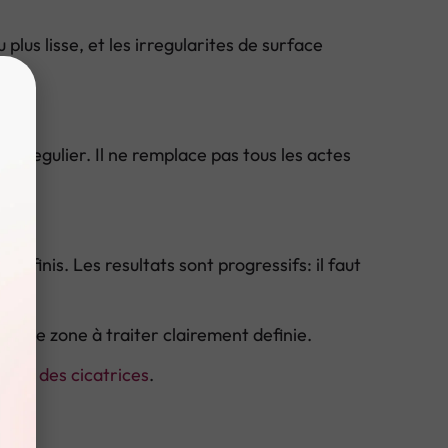
plus lisse, et les irregularites de surface
ole regulier. Il ne remplace pas tous les actes
definis. Les resultats sont progressifs: il faut
ur une zone à traiter clairement definie.
ment des cicatrices
.