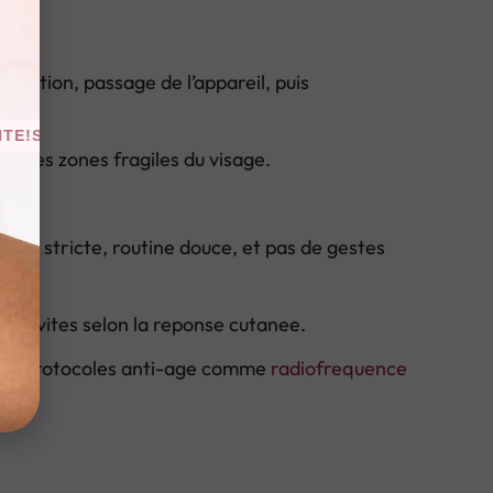
fection, passage de l’appareil, puis
ANCE D’ESSAI GRATUITE!
SÉANCE D’ESSAI GRATUITE!
ou les zones fragiles du visage.
ction stricte, routine douce, et pas de gestes
 activites selon la reponse cutanee.
 ou protocoles anti-age comme
radiofrequence