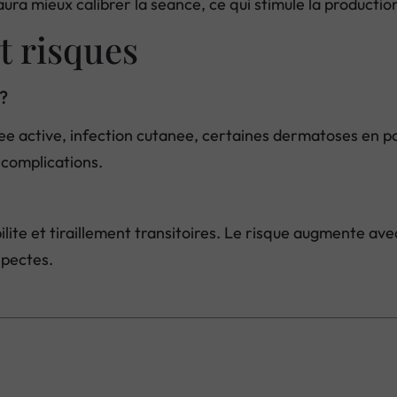
ra mieux calibrer la seance, ce qui stimule la production
t risques
 ?
nee active, infection cutanee, certaines dermatoses en p
s complications.
ibilite et tiraillement transitoires. Le risque augmente 
spectes.