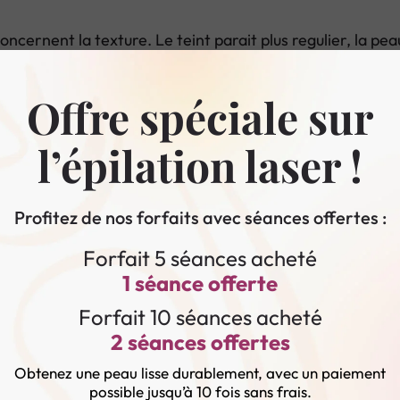
ncernent la texture. Le teint parait plus regulier, la peau 
Offre spéciale sur
ider a adoucir l’aspect des ridules, surtout avec un protoc
l’épilation laser !
cutanee globale.
runes
Profitez de nos forfaits avec séances offertes :
perficielles peuvent etre cibles dans des protocoles bien 
Forfait 5 séances acheté
 les seances.
1 séance offerte
icatrices d acné et d’autres problèmes de peau localises, s
Forfait 10 séances acheté
eedling pigmentation
,
microneedling cicatrices
et
traite
2 séances offertes
n microneedling
Obtenez une peau lisse durablement, avec un paiement
possible jusqu’à 10 fois sans frais.