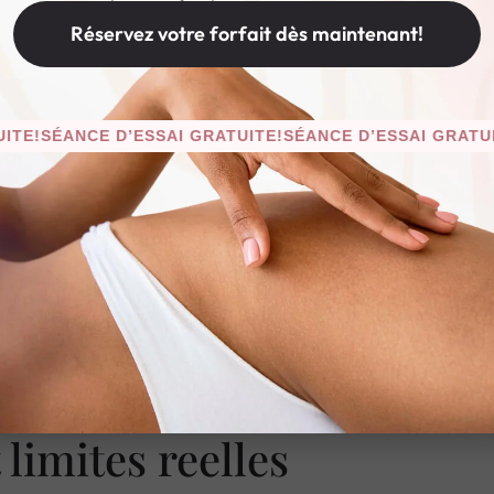
Réservez votre forfait dès maintenant!
 general quatre etapes: bilan de peau, nettoyage et desin
tif: eclat, texture, cicatrices, ou ridules.
ANCE D’ESSAI GRATUITE!
SÉANCE D’ESSAI GRATUITE!
SÉ
ofondeur et la vitesse, notamment sur le contour des yeux 
es actifs irritants les jours precedents. Apres: photoprote
influence directement la recuperation.
rougeurs moderees et transitoires, avec reprise rapide des
peuvent etre envisages:
nettoyage de peau
,
soins visage
,
 limites reelles