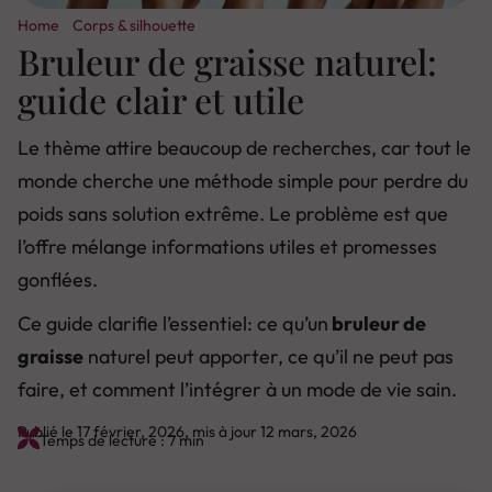
Home
»
Corps & silhouette
Bruleur de graisse naturel:
guide clair et utile
Le thème attire beaucoup de recherches, car tout le
monde cherche une méthode simple pour perdre du
poids sans solution extrême. Le problème est que
l’offre mélange informations utiles et promesses
gonflées.
Ce guide clarifie l’essentiel: ce qu’un
bruleur de
graisse
naturel peut apporter, ce qu’il ne peut pas
faire, et comment l’intégrer à un mode de vie sain.
Publié le 17 février, 2026, mis à jour 12 mars, 2026
Temps de lecture : 7 min